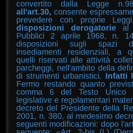
convertito dalla Legge n.9
all'art.30,
consente espressamen
prevedere con proprie Legg
disposizioni derogatorie
al 
Pubblici 2 aprile 1968, n. 1
disposizioni sugli spazi
insediamenti residenziali, a qu
quelli riservati alle attività coll
parcheggi, nell'ambito della defi
di strumenti urbanistici.
Infatti 
Fermo restando quanto previsto
comma 6 del Testo Unico de
legislative e regolamentari materia
decreto del Presidente della R
2001, n. 380, al medesimo decr
seguenti modificazioni: dopo l'arti
seguente: «Art. 2-bis (L) (Der