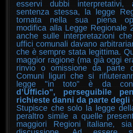
esservi dubbi interpretativi, 
sentenza stessa, la legge Re
tornata nella sua piena ope
modifica alla Legge Regionale 
anche sulle interpretazioni che
uffici comunali davano arbitrar
che è sempre stata legittima. Q
maggior ragione (ma già oggi er
rinvio o omissione da parte di
Comuni liguri che si rifiuteran
legge "in toto" è da con
d’Ufficio", perseguibile p
richieste danni da parte degli 
Stupisce che solo la legge dell
peraltro simile a quelle presen
maggiori Regioni italiane, s
discussione. Ad essere 