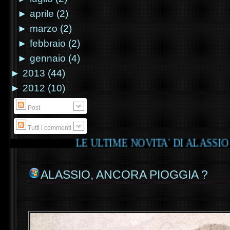
►
aprile
(2)
►
marzo
(2)
►
febbraio
(2)
►
gennaio
(4)
►
2013
(44)
►
2012
(10)
Post
Tutti i commenti
LE ULTIME NOVITA' DI ALASSIO iTEK
ALASSIO, ANCORA PIOGGIA ?