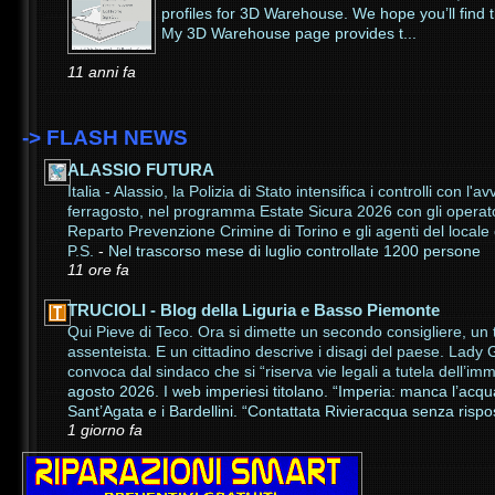
profiles for 3D Warehouse. We hope you’ll find
My 3D Warehouse page provides t...
11 anni fa
-> FLASH NEWS
ALASSIO FUTURA
Italia - Alassio, la Polizia di Stato intensifica i controlli con l'av
ferragosto, nel programma Estate Sicura 2026 con gli operato
Reparto Prevenzione Crimine di Torino e gli agenti del locale
P.S.
-
Nel trascorso mese di luglio controllate 1200 persone
11 ore fa
TRUCIOLI - Blog della Liguria e Basso Piemonte
Qui Pieve di Teco. Ora si dimette un secondo consigliere, un 
assenteista. E un cittadino descrive i disagi del paese. Lady G
convoca dal sindaco che si “riserva vie legali a tutela dell’
agosto 2026. I web imperiesi titolano. “Imperia: manca l’acqu
Sant’Agata e i Bardellini. “Contattata Rivieracqua senza rispos
1 giorno fa