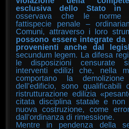
violazione della compete
esclusiva dello Stato in 
osservava che le norme int
fattispecie penale – ordinaria
Comuni, attraverso i loro strum
possono essere integrate da 
provenienti anche dal legis
secundum legem. La difesa regi
le disposizioni censurate s
interventi edilizi che, nella 
comportano la demolizione 
dell’edificio, sono qualificabili
ristrutturazione edilizia «pesa
citata disciplina statale e non 
nuova costruzione, come erro
dall’ordinanza di rimessione.
Mentre in pendenza della s