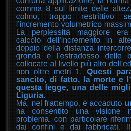
contorta applicazione, la norma d
comma 8 sul limite delle altez
colmo, troppo restrittivo 
l’incremento volumetrico massi
La perplessità maggiore era
calcolo dell’incremento in alt
doppio della distanza intercorre
gronda e l’estradosso delle bu
collocate al livello più alto dell’
non oltre metri 1.
Questi par
sancito, di fatto, la morte e l
questa legge, una delle miglio
Liguria.
Ma, nel frattempo, è accaduto
u
ha consentito una visione n
problema, con particolare riferi
dai confini e dai fabbricati. I