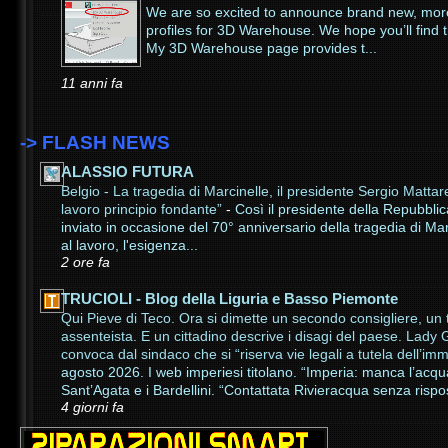
We are so excited to announce brand new, more
profiles for 3D Warehouse. We hope you’ll find
My 3D Warehouse page provides t...
11 anni fa
-> FLASH NEWS
ALASSIO FUTURA
Belgio - La tragedia di Marcinelle, il presidente Sergio Mattar
lavoro principio fondante”
-
Così il presidente della Repubbli
inviato in occasione del 70° anniversario della tragedia di Marci
al lavoro, l'esigenza...
2 ore fa
TRUCIOLI - Blog della Liguria e Basso Piemonte
Qui Pieve di Teco. Ora si dimette un secondo consigliere, un 
assenteista. E un cittadino descrive i disagi del paese. Lady G
convoca dal sindaco che si “riserva vie legali a tutela dell’
agosto 2026. I web imperiesi titolano. “Imperia: manca l’acqu
Sant’Agata e i Bardellini. “Contattata Rivieracqua senza rispos
4 giorni fa