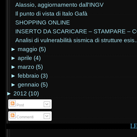
Alassio, aggiornamento dall'INGV
Il punto di vista di Italo Gafà
SHOPPING ONLINE
INSERTO DA SCARICARE – STAMPARE –
Analisi di vulnerabilità sismica di strutture esis..
►
maggio
(5)
►
aprile
(4)
►
marzo
(5)
►
febbraio
(3)
►
gennaio
(5)
►
2012
(10)
Post
Commenti
LE ULTIME 