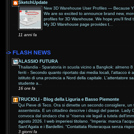
SketchUpdate
New 3D Warehouse User Profiles — Because 
We are so excited to announce brand new, more
profiles for 3D Warehouse. We hope you’ll find
My 3D Warehouse page provides t...
11 anni fa
-> FLASH NEWS
ALASSIO FUTURA
Thailandia - Sparatoria in scuola vicino a Bangkok: almeno 8 m
feriti
-
Secondo quanto riportato dai media locali, l'attacco è 
istituto di una provincia a Nord della capitale. L'attentatore 
studente a...
16 ore fa
TRUCIOLI - Blog della Liguria e Basso Piemonte
Qui Pieve di Teco. Ora si dimette un secondo consigliere, un 
assenteista. E un cittadino descrive i disagi del paese. Lady G
convoca dal sindaco che si “riserva vie legali a tutela dell’
agosto 2026. I web imperiesi titolano. “Imperia: manca l’acqu
Sant’Agata e i Bardellini. “Contattata Rivieracqua senza rispos
3 giorni fa