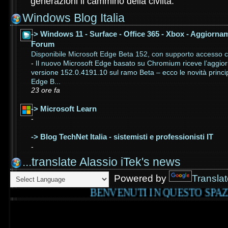
generazioni il cammino della civiltà.
Windows Blog Italia
-> Windows 11 - Surface - Office 365 - Xbox - Aggiorna
Forum
Disponibile Microsoft Edge Beta 152, con supporto accesso 
-
Il nuovo Microsoft Edge basato su Chromium riceve l’aggio
versione 152.0.4191.10 sul ramo Beta – ecco le novità princip
Edge B...
23 ore fa
-> Microsoft Learn
-
-> Blog TechNet Italia - sistemisti e professionisti IT
-
...translate Alassio iTek's news
Powered by
Transla
BENVENUTI IN QUESTO SPAZIO WEB D