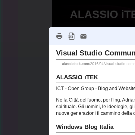
ALASSIO iT
ICT - Open Group - Blog and Web
Home
Entries (RSS)
Com
Nella Città dell'uomo, per l'Ing. Adriano
un'autentica promozione spirituale. Gl
queste forze creatrici non potranno indic
Windows Blog Italia